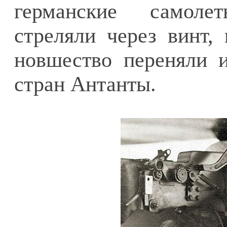
германские самоле
стреляли через винт, 
новшество переняли 
стран Антанты.