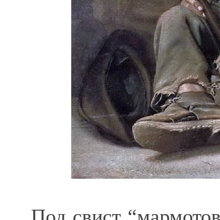
Под свист “мармотов