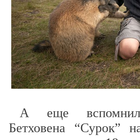
А еще вспомнила
Бетховена “Сурок” н