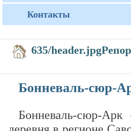
Контакты
635/header.jpgPeпo
Бонневаль-сюр-Ар
Бонневаль-сюр-Арк 
деревня в регионе Сав