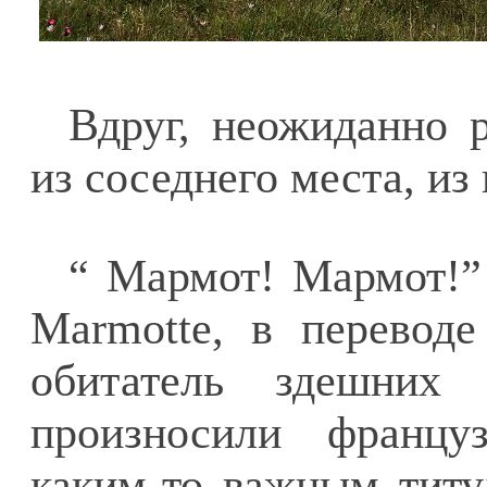
Вдруг, неожиданно р
из соседнего места, из
“ Мармот! Мармот!”
Marmotte, в переводе
обитатель здешних
произносили францу
каким-то важным титу