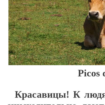
Picos
Красавицы! К людя