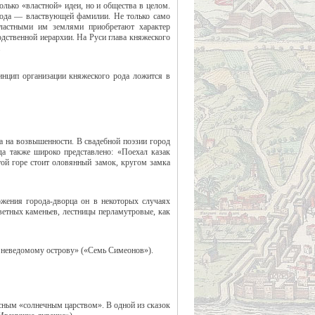
олько «властной» идеи, но и общества в целом.
 рода — властвующей фамилии. Не только само
ластными им землями приобретают характер
дственной иерархии. На Руси глава княжеского
.
нцип организации княжеского рода ложится в
а на возвышенности. В свадебной поэзии город
да также широко представлено: «Поехал казак
той горе стоит оловянный замок, кругом замка
ожения города-дворца он в некоторых случаях
цветных каменьев, лестницы перламутровые, как
к неведомому острову» («Семь Симеонов»).
сным «солнечным царством». В одной из сказок