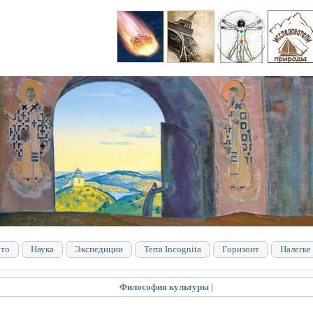
то
Наука
Экспедиции
Terra Incognita
Горизонт
Налегке
Философия культуры |