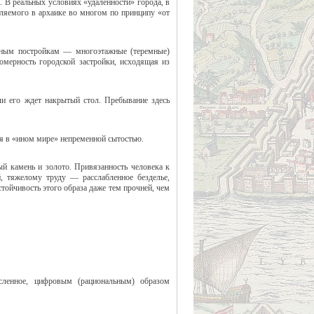
. В реальных условиях «удаленности» города, в
еляемого в архаике во многом по принципу «от
янным постройкам — многоэтажные (теремные)
номерность городской застройки, исходящая из
ли его ждет накрытый стол. Пребывание здесь
ся в «ином мире» непременной сытостью.
ый камень и золото. Привязанность человека к
, тяжелому труду — расслабленное безделье,
стойчивость этого образа даже тем прочней, чем
исленное, цифровым (рациональным) образом