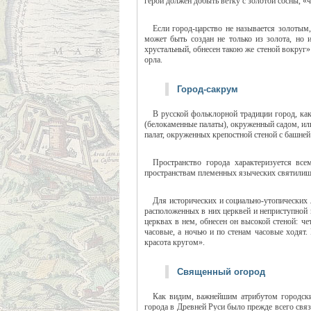
герой должен добыть ветку с золотой сосны, «ч
Если город-царство не называется золотым
может быть создан не только из золота, но 
хрустальный, обнесен такою же стеной вокруг»
орла.
Город-сакрум
В русской фольклорной традиции город, как
(белокаменные палаты), окруженный садом, ил
палат, окруженных крепостной стеной с башней
Пространство города характеризуется вс
пространствам племенных языческих святилищ
Для исторических и социально-утопических 
расположенных в них церквей и неприступной 
церквах в нем, обнесен он высокой стеной: ч
часовые, а ночью и по стенам часовые ходят.
красота кругом».
Священный огород
Как видим, важнейшим атрибутом городски
города в Древней Руси было прежде всего свя