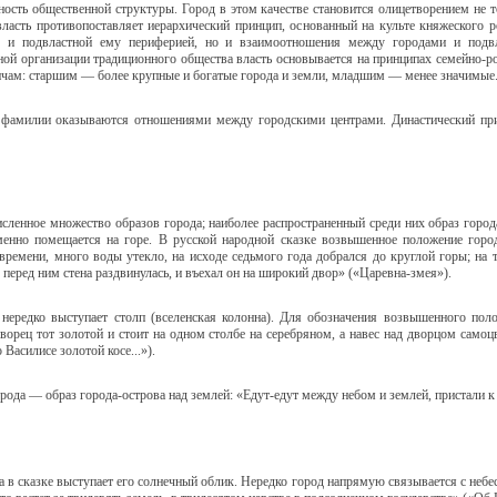
ность общественной структуры. Город в этом качестве становится олицетворением не т
 власть противопоставляет иерархический принцип, основанный на культе княжеского
м и подвластной ему периферией, но и взаимоотношения между городами и подв
ной организации традиционного общества власть основывается на принципах семейно-ро
дичам: старшим — более крупные и богатые города и земли, младшим — менее значимые
 фамилии оказываются отношениями между городскими центрами. Династический при
сленное множество образов города; наиболее распространенный среди них образ город
менно помещается на горе. В русской народной сказке возвышенное положение горо
ремени, много воды утекло, на исходе седьмого года добрался до круглой горы; на 
 перед ним стена раздвинулась, и въехал он на широкий двор» («Царевна-змея»).
нередко выступает столп (вселенская колонна). Для обозначения возвышенного пол
дворец тот золотой и стоит на одном столбе на серебряном, а навес над дворцом само
 Василисе золотой косе...»).
ода — образ города-острова над землей: «Едут-едут между небом и землей, пристали 
в сказке выступает его солнечный облик. Нередко город напрямую связывается с небе