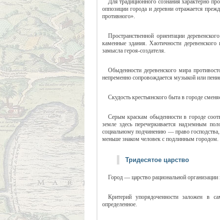
Для традиционного сознания характерно про
оппозиции города и деревни отражается прежд
противного».
Пространственной ориентации деревенског
каменные здания. Хаотичности деревенского 
замысла героя-создателя.
Обыденности деревенского мира противосто
непременно сопровождается музыкой или пени
Скудость крестьянского быта в городе сменя
Серым краскам обыденности в городе соотв
земле здесь перечеркивается надземным пол
социальному подчинению — право господства, и
меньше знаком человек с подлинным городом. 
Тридесятое царство
Город — царство рациональной организации 
Критерий упорядоченности заложен в сам
определенное.