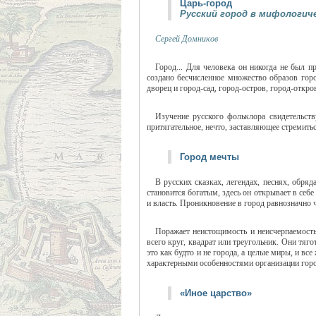
Царь-город
Русский город в мифологи
Сергей Домников
Город... Для человека он никогда не был 
создано бесчисленное множество образов горо
дворец и город-сад, город-остров, город-откро
Изучение русского фольклора свидетельств
притягательное, нечто, заставляющее стремиться
Город мечты
В русских сказках, легендах, песнях, обря
становится богатым, здесь он открывает в себе
и власть. Проникновение в город равнозначно
Поражает неистощимость и неисчерпаемость
всего круг, квадрат или треугольник. Они тя
это как будто и не города, а целые миры, и в
характерными особенностями организации горо
«Иное царство»