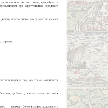
отгороженность от внешнего мира, враждебного и
определяющим при характеристике городского
 дикого, неосвоенного. Это разделение космоса
х городов:
ужением морских вод, чем только усиливается
ыл мох, да болото, пень да колода, там теперь
смос — занимает более высокое положение в