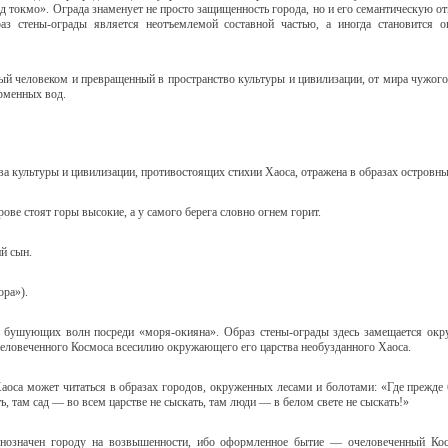
сад токмо». Ограда знаменует не просто защищенность города, но и его семантическую 
аз стены-ограды является неотъемлемой составной частью, а иногда становится 
ный человеком и превращенный в пространство культуры и цивилизации, от мира чужого,
орменных вод.
ва культуры и цивилизации, противостоящих стихии Хаоса, отражена в образах островны
ове стоят горы высокие, а у самого берега словно огнем горит.
й сын.
ора»).
це бушующих волн посреди «моря-окияна». Образ стены-ограды здесь замещается окр
еловеченного Космоса всесилию окружающего его царства необузданного Хаоса.
аоса может читаться в образах городов, окруженных лесами и болотами: «Где прежде б
ть, там сад — во всем царстве не сыскать, там люди — в белом свете не сыскать!»
авнозначен городу на возвышенности, ибо оформленное бытие — очеловеченный Ко