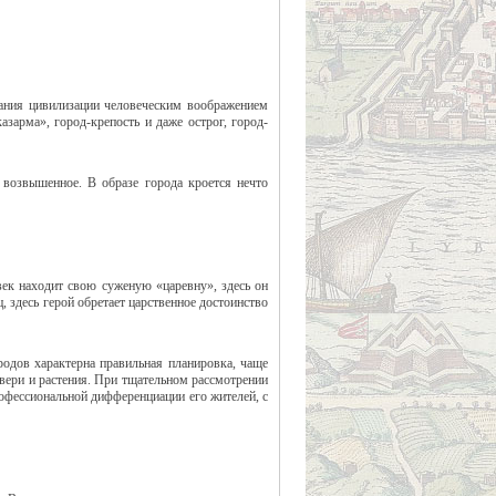
вания цивилизации человеческим воображением
азарма», город-крепость и даже острог, город-
, возвышенное. В образе города кроется нечто
овек находит свою суженую «царевну», здесь он
, здесь герой обретает царственное достоинство
родов характерна правильная планировка, чаще
вери и растения. При тщательном рассмотрении
профессиональной дифференциации его жителей, с