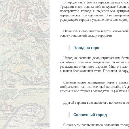
В городе как в фокусе отражается вся слож
Традиции масс, основанной на культе Земли,
пространство города с выделенным центро
иерархического соподчинения. В территориаль
рода раздает города в управление своим соро
Отношения старшинства внутри княжеской
основу отношений между городами.
Город на горе
Народное сознание демонстрирует нам бесчи
как объект брачного вожделения также неиз
разыскивать оловянное царство. Много ушло в
высокая белокаменная стена. Поскакал на гору,
Семантическим замещением горы в сказке 
изображается как вознесенный на столбе. «А 
крылья в обе стороны расходятся...» («Сказка о
Другой вариант возвышенного положения гор
Солнечный город
Синонимом возвышенного положения города 