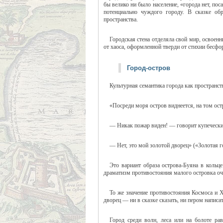
бы велико ни было население, «города нет, по
потенциально чуждого городу. В сказке обр
пространства.
Городская стена отделяла свой мир, освоен
от хаоса, оформленной тверди от стихии бесф
Город-остров
Культурная семантика города как пространст
«Посреди моря остров виднеется, на том остр
— Никак пожар виден! — говорит купечески
— Нет, это мой золотой дворец» («Золотая г
Это вариант образа острова-Буяна в коль
драматизм противостояния малого островка оч
То же значение противостояния Космоса и Х
дворец — ни в сказке сказать, ни пером написа
Город среди волн, леса или на болоте р