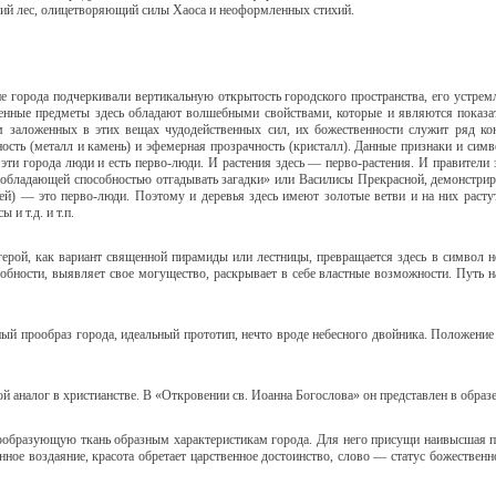
кий лес, олицетворяющий силы Хаоса и неоформленных стихий.
 города подчеркивали вертикальную открытость городского пространства, его устрем
ные предметы здесь обладают волшебными свойствами, которые и являются показате
 заложенных в этих вещах чудодейственных сил, их божественности служит ряд кон
ость (металл и камень) и эфемерная прозрачность (кристалл). Данные признаки и симв
 эти города люди и есть перво-люди. И растения здесь — перво-растения. И правители
, обладающей способностью отгадывать загадки» или Василисы Прекрасной, демонстри
ей) — это перво-люди. Поэтому и деревья здесь имеют золотые ветви и на них растут
 и т.д. и т.п.
 герой, как вариант священной пирамиды или лестницы, превращается здесь в символ 
обности, выявляет свое могущество, раскрывает в себе властные возможности. Путь на
ный прообраз города, идеальный прототип, нечто вроде небесного двойника. Положение
й аналог в христианстве. В «Откровении св. Иоанна Богослова» он представлен в образ
образующую ткань образным характеристикам города. Для него присущи наивысшая пра
нное воздаяние, красота обретает царственное достоинство, слово — статус божественн