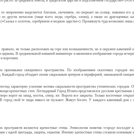
то растет за тридевять земель, в тридесятом царстве в подсолнечном государстве» («Об
, то непременно выделяется блеском, свечением, он сверкает на солнце, маковки его
и из других металлов (чаще всего меди, серебра, олова), а также из драгоценных к
 («Сказка о золотом, серебряном и медном царстве»). Проникнуть туда возможно лишь п
 правило, не только расположен на горе или возвышенности, но и окружен каменной о
и церковь. В средневековой книжной миниатюре и иконописи изображение города исчер
 и воротами.
еми признаками священного пространства. По изображениям сказочных городов м
. Каждый город обладает своим сакральным центром и периферией, замыкаемой священ
легенд характерно усиление мотива сакральности пространства утопических городов. 
мощи крепостных стен. Легендарный Город Игната представлялся русским крестьянам 
етверо ворот на запад, восток, север, юг. Ворота все закрыты. Только восточные отк
 В город свой те люди никого не пускают. Живут богато. У каждого каменный дом с са
х пространств являются крепостные стены. Этимология понятия «город» восходит к
зано с идеей преграды, защиты, укрытия. Именно крепостные стены служили основным и