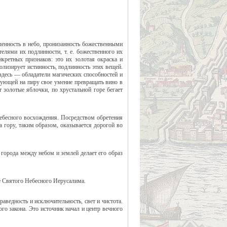
ленность в небо, пронизанность божественными
лями их подлинности, т. е. божественного их
кретных признаков: это их золотая окраска и
олизирует истинность, подлинность этих вещей.
 здесь — обладатели магических способностей и
рующей на пиру свое умение превращать вино в
 золотые яблочки, по хрустальной горе бегает
небесного восхождения. Посредством обретения
 гору, таким образом, оказывается дорогой во
 города между небом и землей делает его образ
е Святого Небесного Иерусалима.
ведность и исключительность, свет и чистота.
ого закона. Это источник начал и центр вечного