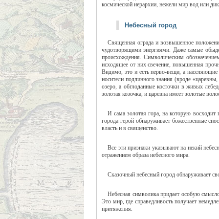
космической иерархии, нежели мир вод или ди
Небесный город
Священная ограда и возвышенное положение
чудотворящими энергиями. Даже самые обыден
происхождения. Символическим обозначением
исходящее от них свечение, повышенная прочн
Видимо, это и есть перво-вещи, а населяющие
носители подлинного знания (вроде «царевны
озеро, а обглоданные косточки в живых лебед
золотая козочка, и царевна имеет золотые волосы
И сама золотая гора, на которую восходит
города герой обнаруживает божественные спос
власть и в священство.
Все эти признаки указывают на некий небес
отражением образа небесного мира.
Сказочный небесный город обнаруживает сво
Небесная символика придает особую смысло
Это мир, где справедливость получает немедле
притяжения.