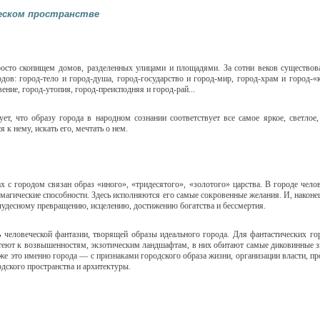
ческом пространстве
просто скопищем домов, разделенных улицами и площадями. За сотни веков существо
дов: город-тело и город-душа, город-государство и город-мир, город-храм и город-«к
вение, город-утопия, город-преисподняя и город-рай...
ует, что образу города в народном сознании соответствует все самое яркое, светлое
 к нему, искать его, мечтать о нем.
дах с городом связан образ «иного», «тридесятого», «золотого» царства. В городе чел
 магические способности. Здесь исполняются его самые сокровенные желания. И, наконец
 чудесному превращению, исцелению, достижению богатства и бессмертия.
 человеческой фантазии, творящей образы идеального города. Для фантастических го
готеют к возвышенностям, экзотическим ландшафтам, в них обитают самые диковинные з
се же это именно города — с признаками городского образа жизни, организации власти, 
дского пространства и архитектуры.