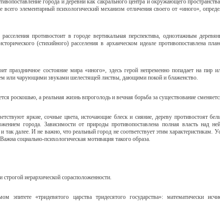
тивопоставление города и деревни как сакрального центра и окружающего пространства
е всего элементарный психологический механизм отличения своего от «иного», опред
о расселения противостоит в городе вертикальная перспектива, одноэтажным дерев
исторического (стихийного) расселения в архаическом идеале противопоставлена пла
ит праздничное состояние мира «иного», здесь герой непременно попадает на пир и
ем или чарующими звуками шелестящей листвы, дающими покой и блаженство.
ется роскошью, а реальная жизнь впроголодь и вечная борьба за существование сменяет
етствуют яркие, сочные цвета, источающие блеск и сияние, дереву противостоят бел
ожением города. Зависимости от природы противопоставлена полная власть над ней
 так далее. И не важно, что реальный город не соответствует этим характеристикам. У
Важна социально-психологическая мотивация такого образа.
и строгой иерархической сорасположенности.
ом эпитете «тридевятого царства тридесятого государства»: математически исч