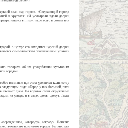
 Иванушке-дурачке»).
 церквей «как жар горят». «Сверкающий город»
амней и хрусталя: «И усмотрели вдали дворец
ревратившись в птицу, чаще всего в сокола или
градой, в центре его находится царский дворец
пывается символическим обозначением церкви и
ожно говорить об их уподоблении культовым
ной оградой.
Особое внимание при этом уделяется количеству
в следующем виде: «Город у них большой, пяти
рыты бывают днем. На воротах стоят окруженные
дом, на улицах и в садах цветы цветут. Такая
 «ограждению», «огороду», «ограде». Понятие
 неотъемлемым признаком города. Без них, как