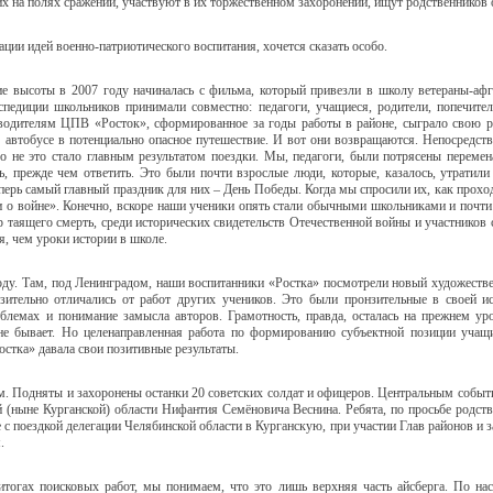
х на полях сражений, участвуют в их торжественном захоронении, ищут родственников
ции идей военно-патриотического воспитания, хочется сказать особо.
ие высоты в 2007 году начиналась с фильма, который привезли в школу ветераны-аф
кспедиции школьников принимали совместно: педагоги, учащиеся, родители, попечите
водителям ЦПВ «Росток», сформированное за годы работы в районе, сыграло свою ро
автобусе в потенциально опасное путешествие. И вот они возвращаются. Непосредств
 не это стало главным результатом поездки. Мы, педагоги, были потрясены переме
, прежде чем ответить. Это были почти взрослые люди, которые, казалось, утратили
еперь самый главный праздник для них – День Победы. Когда мы спросили их, как прохо
 о войне». Конечно, вскоре наши ученики опять стали обычными школьниками и почти н
ор таящего смерть, среди исторических свидетельств Отечественной войны и участников
, чем уроки истории в школе.
оду. Там, под Ленинградом, наши воспитанники «Ростка» посмотрели новый художест
зительно отличались от работ других учеников. Это были пронзительные в своей ис
лемах и понимание замысла авторов. Грамотность, правда, осталась на прежнем ур
не бывает. Но целенаправленная работа по формированию субъектной позиции учащ
тка» давала свои позитивные результаты.
. Подняты и захоронены останки 20 советских солдат и офицеров. Центральным событи
(ныне Курганской) области Нифантия Семёновича Веснина. Ребята, по просьбе родств
 с поездкой делегации Челябинской области в Курганскую, при участии Глав районов и 
.
 итогах поисковых работ, мы понимаем, что это лишь верхняя часть айсберга. По н