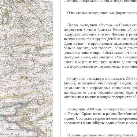
школьники поднимают останки солдат, погибши
О поисковых экспедициях, как форме реализа
Первая экспедиция «Ростка» на Синявинск
энтузиастов Боевого братства. Решение об э
поддержке районных властей. Доверие к руко
тысячи километров группу детей на школьном 
Один из них – с прочитанным медальоном. Но
больше слушать, чем говорить, больше думать
ценностям нашего мира. Ребята сказали, что т
свободное время, они ответили: «Мы говорили
окопов и мёртвых тел, среди железа, до сих п
для формирования их патриотического сознания
Следующая экспедиция состоялась в 2008 г
фильму, написанные участниками поездки, ра
размышления о современных социальных проб
экспедиции не стали безошибочными. Чудес 
комплексном воспитывающем пространстве «Рос
Экспедиция 2009 года проходила под Ржевом
п. Гагарье Юргамышского района Челябинской 
родину. Состоялось торжественное захоронение
военкоматы были найдены родные братья героя
И вновь, рассказывая о непосредственных